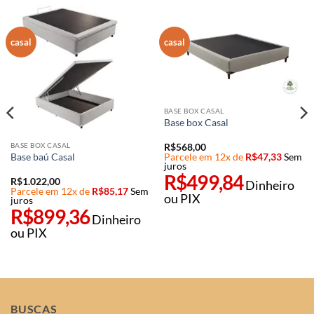
casal
casal
BASE BOX CASAL
Base box Casal
BASE BOX CASAL
R$
568,00
Parcele em 12x de
R$
47,33
Sem
Base baú Casal
juros
R$
499,84
R$
1.022,00
Dinheiro
Parcele em 12x de
R$
85,17
Sem
ou PIX
juros
R$
899,36
Dinheiro
ou PIX
BUSCAS