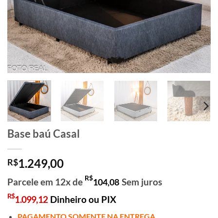
Base baú Casal
1.249,00
R$
R$
Parcele em 12x de
Sem juros
104,08
R$
1.099,12
Dinheiro ou PIX
PAGAMENTO SOMENTE NA ENTREGA