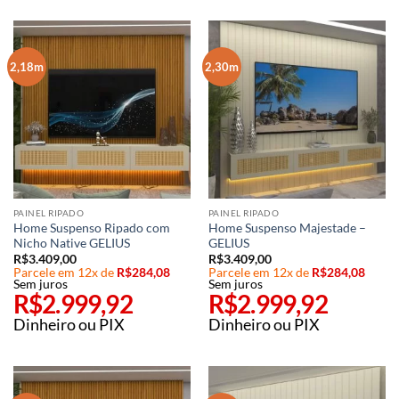
2,18m
2,30m
PAINEL RIPADO
PAINEL RIPADO
Home Suspenso Ripado com
Home Suspenso Majestade –
Nicho Native GELIUS
GELIUS
R$
3.409,00
R$
3.409,00
Parcele em 12x de
R$
284,08
Parcele em 12x de
R$
284,08
Sem juros
Sem juros
R$
2.999,92
R$
2.999,92
Dinheiro ou PIX
Dinheiro ou PIX