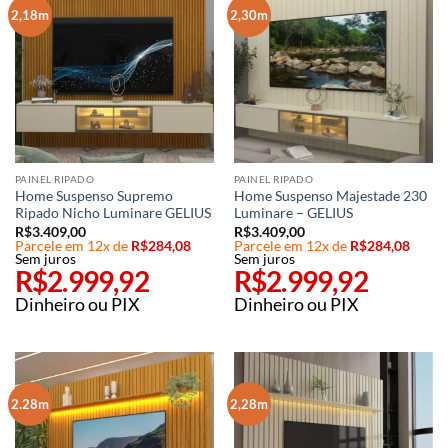
2,18m
2,30m
PAINEL RIPADO
PAINEL RIPADO
Home Suspenso Supremo
Home Suspenso Majestade 230
Ripado Nicho Luminare GELIUS
Luminare – GELIUS
R$
3.409,00
R$
3.409,00
Parcele em 12x de
R$
284,08
Parcele em 12x de
R$
284,08
Sem juros
Sem juros
R$
2.999,92
R$
2.999,92
Dinheiro ou PIX
Dinheiro ou PIX
2.28m
2,28m