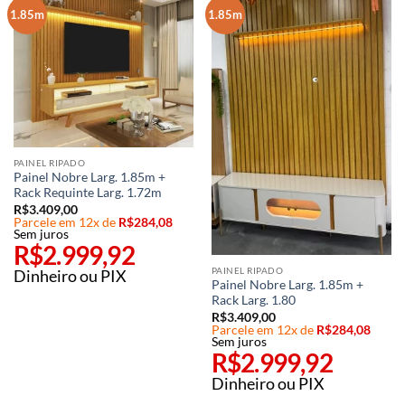
1.85m
1.85m
PAINEL RIPADO
Painel Nobre Larg. 1.85m +
Rack Requinte Larg. 1.72m
R$
3.409,00
Parcele em 12x de
R$
284,08
Sem juros
R$
2.999,92
PAINEL RIPADO
Dinheiro ou PIX
Painel Nobre Larg. 1.85m +
Rack Larg. 1.80
R$
3.409,00
Parcele em 12x de
R$
284,08
Sem juros
R$
2.999,92
Dinheiro ou PIX