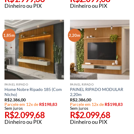
Dinheiro ou PIX
Dinheiro ou PIX
1,85m
2,20m
PAINEL RIPADO
PAINEL RIPADO
Home Nobre Ripado 185 (Com
PAINEL RIPADO MODULAR
Nicho)
2,20m
R$
2.386,00
R$
2.386,00
Parcele em 12x de
R$
198,83
Parcele em 12x de
R$
198,83
Sem juros
Sem juros
R$
2.099,68
R$
2.099,68
Dinheiro ou PIX
Dinheiro ou PIX