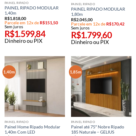
PAINEL RIPADO
PAINEL RIPADO
PAINEL RIPADO MODULAR
PAINEL RIPADO MODULAR
1,40m
1,80m
R$
1.818,00
R$
2.045,00
Parcele em 12x de
R$
151,50
Parcele em 12x de
R$
170,42
Sem juros
Sem juros
R$
1.599,84
R$
1.799,60
Dinheiro ou PIX
Dinheiro ou PIX
1,40m
1,85m
PAINEL RIPADO
PAINEL RIPADO
Painel Home Ripado Modular
Painel até 75″ Nobre Ripado
1,40m Com LED
185 Naturale – GELIUS