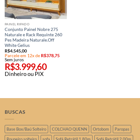
PAINEL RIPADO
Conjunto Painel Nobre 275
Naturale e Rack Requinte 260
Pes Madeira Naturale.Off
White Gelius
R$
4.545,00
Parcele em 12x de
R$
378,75
Sem juros
R$
3.999,60
Dinheiro ou PIX
BUSCAS
Base Box/Baú Solteiro
COLCHAO QUENN
Ortobom
Paropas
Roupeiro solteiro
sofa
Sofá Retrátil 1.80m
Sofá Retrátil 2.00m