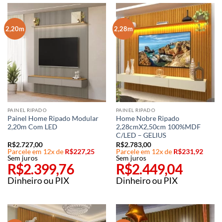
2,20m
2,28m
PAINEL RIPADO
PAINEL RIPADO
Painel Home Ripado Modular
Home Nobre Ripado
2,20m Com LED
2,28cmX2,50cm 100%MDF
C/LED – GELIUS
R$
2.727,00
R$
2.783,00
Parcele em 12x de
R$
227,25
Parcele em 12x de
R$
231,92
Sem juros
Sem juros
R$
2.399,76
R$
2.449,04
Dinheiro ou PIX
Dinheiro ou PIX