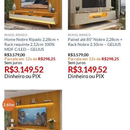
PAINEL RIPADO
PAINEL RIPADO
Home Nobre Ripado 2,28cm +
Painel até 85″ Nobre 2,28cm +
Rack requinte 2,12cm 100%
Rack Nobre 2,10cm – GELIUS
MDF C/LED – GELIUS
R$
3.579,00
R$
3.579,00
Parcele em 12x de
R$
298,25
Parcele em 12x de
R$
298,25
Sem juros
Sem juros
R$
3.149,52
R$
3.149,52
Dinheiro ou PIX
Dinheiro ou PIX
2,60m