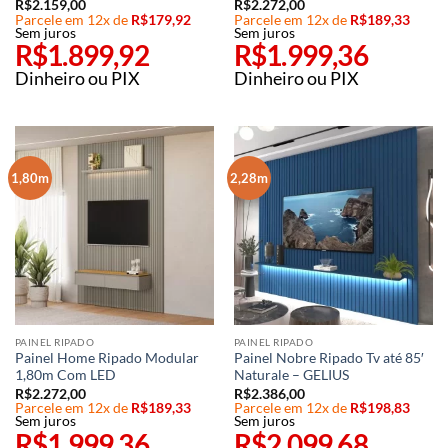
R$
2.159,00
R$
2.272,00
Parcele em 12x de
R$
179,92
Parcele em 12x de
R$
189,33
Sem juros
Sem juros
R$
1.899,92
R$
1.999,36
Dinheiro ou PIX
Dinheiro ou PIX
1,80m
2,28m
PAINEL RIPADO
PAINEL RIPADO
Painel Home Ripado Modular
Painel Nobre Ripado Tv até 85′
1,80m Com LED
Naturale – GELIUS
R$
2.272,00
R$
2.386,00
Parcele em 12x de
R$
189,33
Parcele em 12x de
R$
198,83
Sem juros
Sem juros
R$
1.999,36
R$
2.099,68