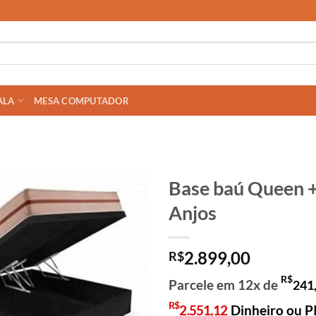
ALA
MESA COMPUTADOR
Base baú Queen +
Anjos
2.899,00
R$
R$
Parcele em 12x de
241
R$
2.551,12
Dinheiro ou P