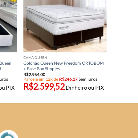
CAMA QUEEN
 Queen
Colchão Queen New Freedom ORTOBOM
M
+ Base Box Simples
R$
2.954,00
uros
Parcele em 12x de
R$
246,17
Sem juros
R$
2.599,52
ou PIX
Dinheiro ou PIX
0.