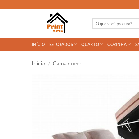
Skip
to
content
Pesquisar
por:
INÍCIO
ESTOFADOS
QUARTO
COZINHA
S
Início
/
Cama queen