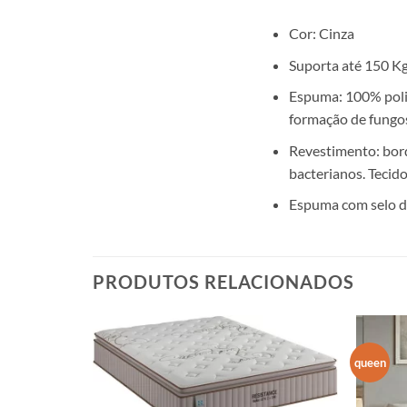
Cor: Cinza
Suporta até 150 Kg
Espuma: 100% poli
formação de fungos,
Revestimento: bord
bacterianos. Tecid
Espuma com selo 
PRODUTOS RELACIONADOS
queen