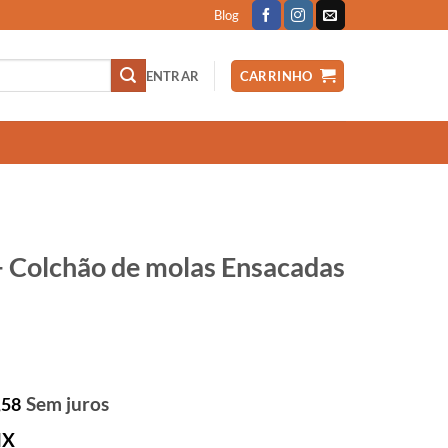
Blog
ENTRAR
CARRINHO
 Colchão de molas Ensacadas
Sem juros
,58
IX