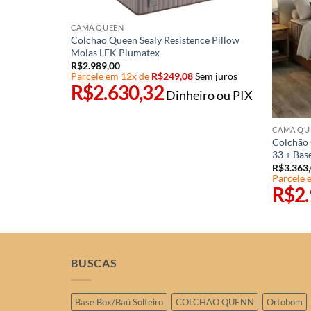
CAMA QUEEN
Colchao Queen Sealy Resistence Pillow
Molas LFK Plumatex
R$
2.989,00
Parcele em 12x de
R$
249,08
Sem juros
R$
2.630,32
Dinheiro ou PIX
CAMA QU
Colchão 
ondon Plush
33 + Ba
R$
3.363
em juros
Parcele 
R$
2
ro ou PIX
BUSCAS
Base Box/Baú Solteiro
COLCHAO QUENN
Ortobom