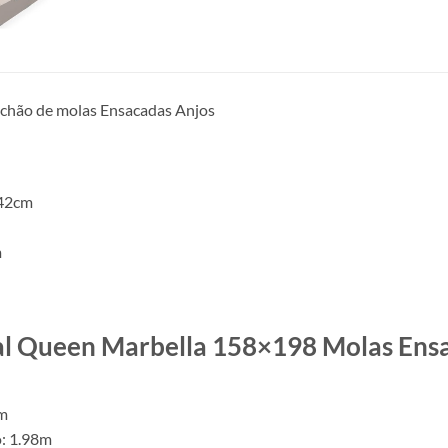
chão de molas Ensacadas Anjos
 42cm
m
al Queen Marbella 158×198 Molas Ensa
8m
: 1.98m