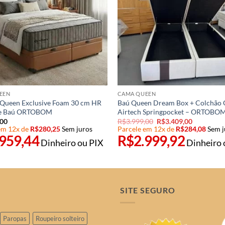
EEN
CAMA QUEEN
Queen Exclusive Foam 30 cm HR
Baú Queen Dream Box + Colchão
se Baú ORTOBOM
Airtech Springpocket – ORTOBO
O
O
,00
R$
3.999,00
R$
3.409,00
preço
preço
em 12x de
R$
280,25
Sem juros
Parcele em 12x de
R$
284,08
Sem j
original
atual
.959,44
R$
2.999,92
Dinheiro ou PIX
Dinheiro 
era:
é:
R$3.999,00.
R$3.409,0
SITE SEGURO
Paropas
Roupeiro solteiro