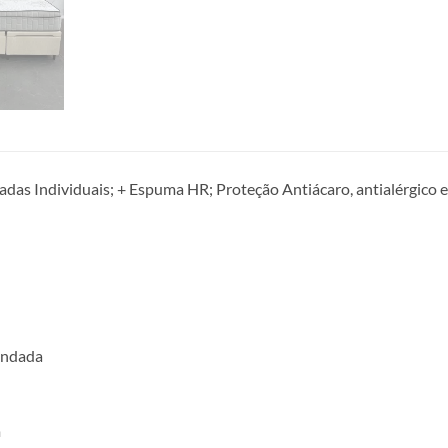
das Individuais; + Espuma HR; Proteção Antiácaro, antialérgico 
indada
m