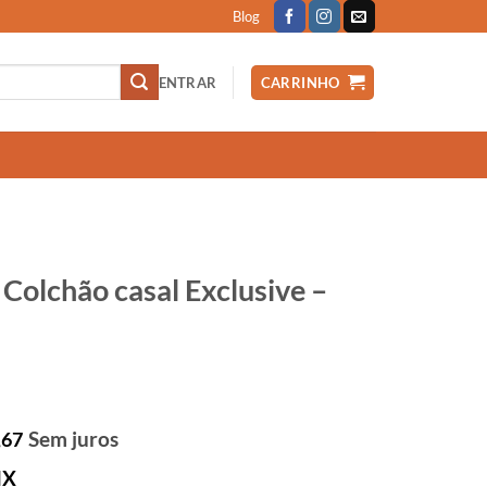
Blog
ENTRAR
CARRINHO
Colchão casal Exclusive –
Sem juros
,67
IX