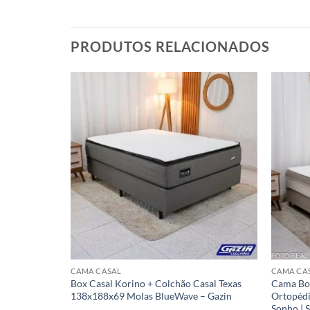
PRODUTOS RELACIONADOS
CAMA CASAL
CAMA CA
 Dupla Face
Box Casal Korino + Colchão Casal Texas
Cama Bo
138x188x69 Molas BlueWave – Gazin
Ortopéd
Sonho | 