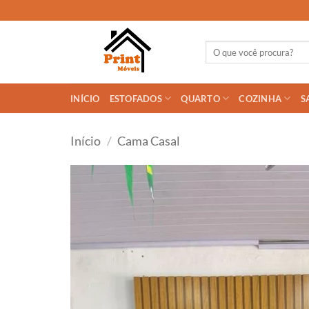
Skip
to
content
Pesquisar
por:
INÍCIO
ESTOFADOS
QUARTO
COZINHA
S
Início
/
Cama Casal