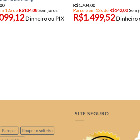
,00
R$
1.704,00
em 12x de
R$
104,08
Sem juros
Parcele em 12x de
R$
142,00
Sem j
.099,12
R$
1.499,52
Dinheiro ou PIX
Dinheiro 
SITE SEGURO
Paropas
Roupeiro solteiro