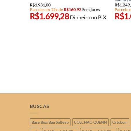
R$
1.931,00
R$
1.249
em juros
Parcele em 12x de
R$
160,92
Sem juros
Parcele 
R$
1.699,28
R$
1
ro ou PIX
Dinheiro ou PIX
BUSCAS
Base Box/Baú Solteiro
COLCHAO QUENN
Ortobom