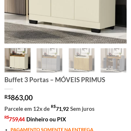
Buffet 3 Portas – MÓVEIS PRIMUS
863,00
R$
R$
Parcele em 12x de
Sem juros
71,92
R$
759,44
Dinheiro ou PIX
PAGAMENTO SOMENTE NA ENTREGA