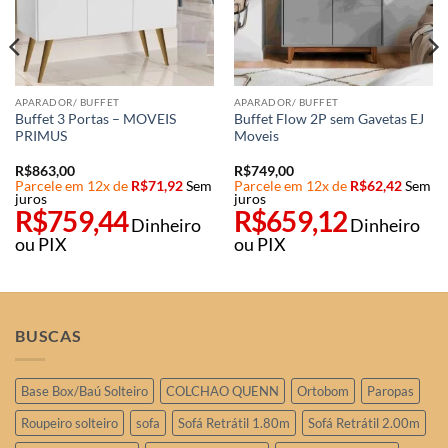
APARADOR/ BUFFET
APARADOR/ BUFFET
Buffet 3 Portas – MOVEIS
Buffet Flow 2P sem Gavetas EJ
PRIMUS
Moveis
R$
863,00
R$
749,00
Parcele em 12x de
R$
71,92
Sem
Parcele em 12x de
R$
62,42
Sem
juros
juros
R$
759,44
R$
659,12
Dinheiro
Dinheiro
ou PIX
ou PIX
BUSCAS
Base Box/Baú Solteiro
COLCHAO QUENN
Ortobom
Paropas
Roupeiro solteiro
sofa
Sofá Retrátil 1.80m
Sofá Retrátil 2.00m