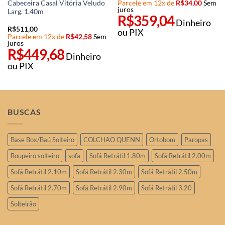
Cabeceira Casal Vitória Veludo
Parcele em 12x de
R$
34,00
Sem
juros
Larg. 1.40m
R$
359,04
Dinheiro
R$
511,00
ou PIX
Parcele em 12x de
R$
42,58
Sem
juros
R$
449,68
Dinheiro
ou PIX
BUSCAS
Base Box/Baú Solteiro
COLCHAO QUENN
Ortobom
Paropas
Roupeiro solteiro
sofa
Sofá Retrátil 1.80m
Sofá Retrátil 2.00m
Sofá Retrátil 2.10m
Sofá Retrátil 2.30m
Sofá Retrátil 2.50m
Sofá Retrátil 2.70m
Sofá Retrátil 2.90m
Sofá Retrátil 3.20
Solteirão