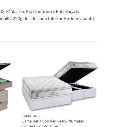
,03, Molas em Fio Contínuo e Entrelaçado
nille 220g, Tecido Lado Inferior Antiderrapante,
CAMA KING
Cama Baú+Colchão Sealy/Plumatex
Correct Comfort Gel