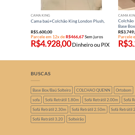
em juros
CAMA KING
CAMA KI
ro ou PIX
Colchão
Cama baú+Colchão King London Plush,
Base Box
R$
5.600,00
R$
3.749
Parcele em 12x de
R$
466,67
Sem juros
Parcele 
R$
4.928,00
R$
3
Dinheiro ou PIX
BUSCAS
Base Box/Baú Solteiro
COLCHAO QUENN
Ortobom
sofa
Sofá Retrátil 1.80m
Sofá Retrátil 2.00m
Sofá R
Sofá Retrátil 2.30m
Sofá Retrátil 2.50m
Sofá Retrátil
Sofá Retrátil 3.20
Solteirão