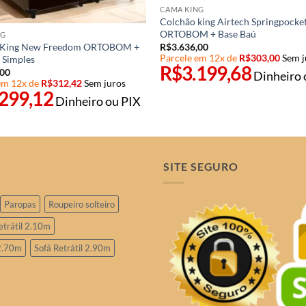
CAMA KING
Colchão king Airtech Springpocke
ORTOBOM + Base Baú
NG
 King New Freedom ORTOBOM +
R$
3.636,00
Parcele em 12x de
R$
303,00
Sem j
 Simples
R$
3.199,68
,00
Dinheiro 
em 12x de
R$
312,42
Sem juros
.299,12
Dinheiro ou PIX
SITE SEGURO
Paropas
Roupeiro solteiro
etrátil 2.10m
 2.70m
Sofá Retrátil 2.90m