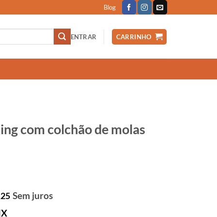
Blog
ENTRAR
CARRINHO
ing com colchão de molas
Sem juros
,25
IX