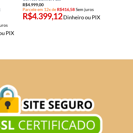
R$
4.999,00
Parcele em 12x de
R$
416,58
Sem juros
t
R$
4.399,12
Dinheiro ou PIX
uros
ou PIX