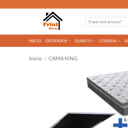
Skip
to
content
Pesquisar
por:
INÍCIO
ESTOFADOS
QUARTO
COZINHA
S
Início
/
CAMA KING