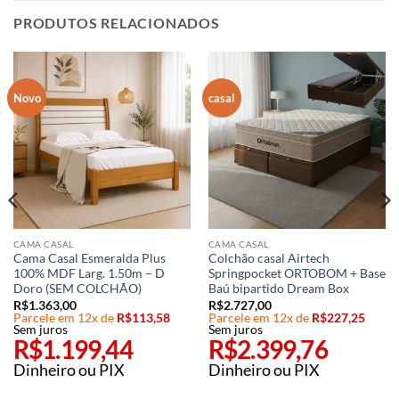
PRODUTOS RELACIONADOS
Novo
casal
CAMA CASAL
CAMA CASAL
Cama Casal Esmeralda Plus
Colchão casal Airtech
100% MDF Larg. 1.50m – D
Springpocket ORTOBOM + Base
Doro (SEM COLCHÃO)
Baú bipartido Dream Box
R$
1.363,00
R$
2.727,00
Parcele em 12x de
R$
113,58
Parcele em 12x de
R$
227,25
Sem juros
Sem juros
R$
1.199,44
R$
2.399,76
Dinheiro ou PIX
Dinheiro ou PIX