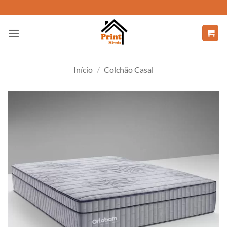
Skip
to
content
Início
/
Colchão Casal