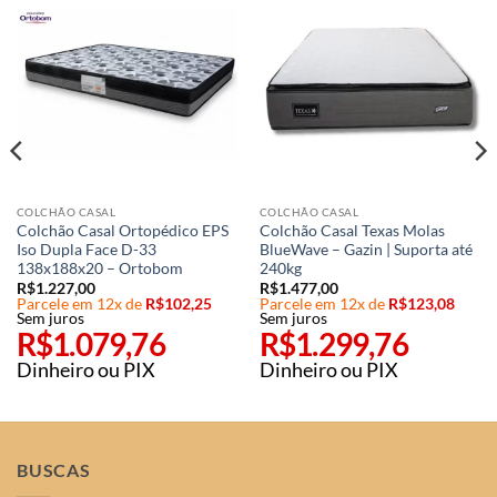
COLCHÃO CASAL
COLCHÃO CASAL
Colchão Casal Ortopédico EPS
Colchão Casal Texas Molas
Iso Dupla Face D-33
BlueWave – Gazin | Suporta até
138x188x20 – Ortobom
240kg
R$
1.227,00
R$
1.477,00
Parcele em 12x de
R$
102,25
Parcele em 12x de
R$
123,08
Sem juros
Sem juros
R$
1.079,76
R$
1.299,76
Dinheiro ou PIX
Dinheiro ou PIX
BUSCAS