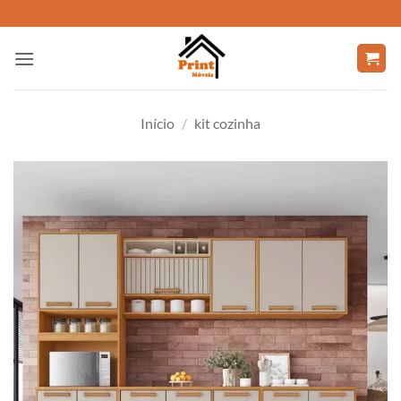
Skip
to
content
Início
/
kit cozinha