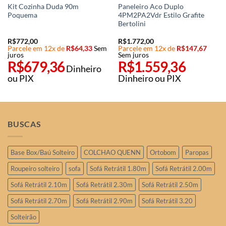
Kit Cozinha Duda 90m
Paneleiro Aco Duplo
Poquema
4PM2PA2Vdr Estilo Grafite
Bertolini
R$
772,00
R$
1.772,00
Parcele em 12x de
R$
64,33
Sem
Parcele em 12x de
R$
147,67
juros
Sem juros
R$
679,36
R$
1.559,36
Dinheiro
ou PIX
Dinheiro ou PIX
BUSCAS
Base Box/Baú Solteiro
COLCHAO QUENN
Ortobom
Paropas
Roupeiro solteiro
sofa
Sofá Retrátil 1.80m
Sofá Retrátil 2.00m
Sofá Retrátil 2.10m
Sofá Retrátil 2.30m
Sofá Retrátil 2.50m
Sofá Retrátil 2.70m
Sofá Retrátil 2.90m
Sofá Retrátil 3.20
Solteirão