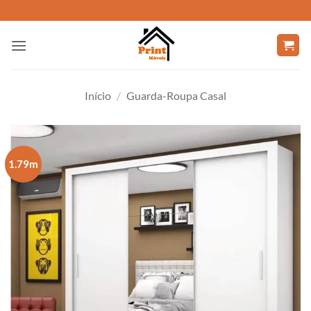
Skip
to
content
Início
/
Guarda-Roupa Casal
1.79m