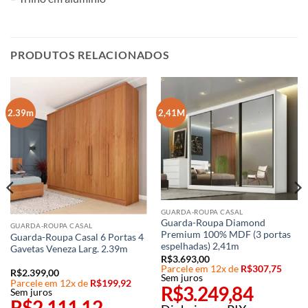
PRODUTOS RELACIONADOS
2.39m
2,41M
GUARDA-ROUPA CASAL
Guarda-Roupa Diamond
GUARDA-ROUPA CASAL
Premium 100% MDF (3 portas
Guarda-Roupa Casal 6 Portas 4
espelhadas) 2,41m
Gavetas Veneza Larg. 2.39m
R$
3.693,00
Parcele em 12x de
R$
307,75
R$
2.399,00
Sem juros
Parcele em 12x de
R$
199,92
R$
3.249,84
Sem juros
R$
2.111,12