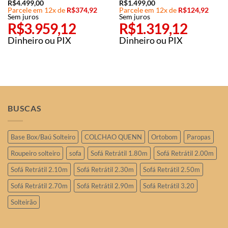
R$
4.499,00
R$
1.499,00
Parcele em 12x de
R$
374,92
Parcele em 12x de
R$
124,92
Sem juros
Sem juros
R$
3.959,12
R$
1.319,12
Dinheiro ou PIX
Dinheiro ou PIX
BUSCAS
Base Box/Baú Solteiro
COLCHAO QUENN
Ortobom
Paropas
Roupeiro solteiro
sofa
Sofá Retrátil 1.80m
Sofá Retrátil 2.00m
Sofá Retrátil 2.10m
Sofá Retrátil 2.30m
Sofá Retrátil 2.50m
Sofá Retrátil 2.70m
Sofá Retrátil 2.90m
Sofá Retrátil 3.20
Solteirão