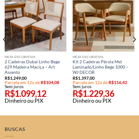
MESA DECORATIVA
MESA DECORATIVA
2 Cadeiras Dubai Linho Bege
Kit 2 Cadeiras Pérola Mel
629 Madeira Maciça – Art
Laminado/Linho Bege 1000 –
Assento
WJ DECOR
R$
1.249,00
R$
1.397,00
Parcele em 12x de
R$
104,08
Parcele em 12x de
R$
116,42
Sem juros
Sem juros
R$
1.099,12
R$
1.229,36
Dinheiro ou PIX
Dinheiro ou PIX
BUSCAS