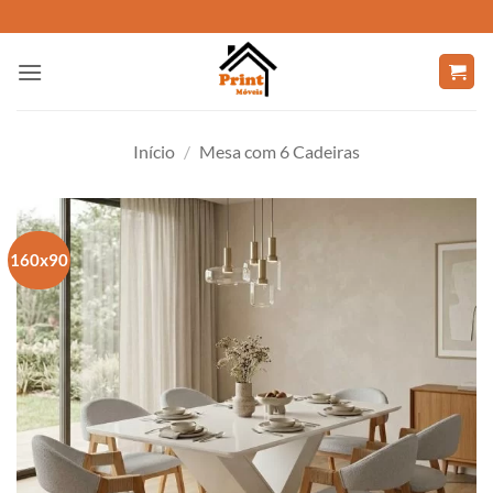
Skip
to
content
Início
/
Mesa com 6 Cadeiras
160x90