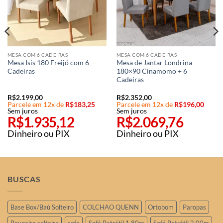
MESA COM 6 CADEIRAS
MESA COM 6 CADEIRAS
Mesa Isis 180 Freijó com 6
Mesa de Jantar Londrina
Cadeiras
180×90 Cinamomo + 6
Cadeiras
R$
2.199,00
R$
2.352,00
Parcele em 12x de
R$
183,25
Parcele em 12x de
R$
196,00
Sem juros
Sem juros
R$
1.935,12
R$
2.069,76
Dinheiro ou PIX
Dinheiro ou PIX
BUSCAS
Base Box/Baú Solteiro
COLCHAO QUENN
Ortobom
Paropas
Roupeiro solteiro
sofa
Sofá Retrátil 1.80m
Sofá Retrátil 2.00m