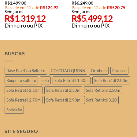
R$
1.499,00
R$
6.249,00
Parcele em 12x de
R$
124,92
Parcele em 12x de
R$
520,75
Sem juros
Sem juros
R$
1.319,12
R$
5.499,12
Dinheiro ou PIX
Dinheiro ou PIX
BUSCAS
Base Box/Baú Solteiro
COLCHAO QUENN
Ortobom
Paropas
Roupeiro solteiro
sofa
Sofá Retrátil 1.80m
Sofá Retrátil 2.00m
Sofá Retrátil 2.10m
Sofá Retrátil 2.30m
Sofá Retrátil 2.50m
Sofá Retrátil 2.70m
Sofá Retrátil 2.90m
Sofá Retrátil 3.20
Solteirão
SITE SEGURO