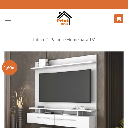
Skip
to
content
Início
/
Painel e Home para TV
1,60m