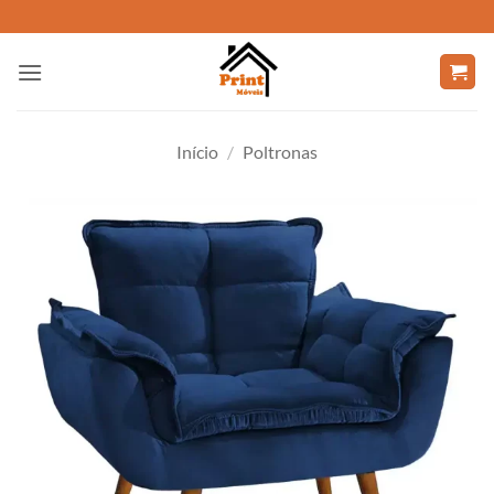
Skip
to
content
Início
/
Poltronas