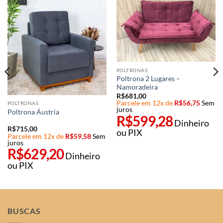
POLTRONAS
Poltrona 2 Lugares –
Namoradeira
R$
681,00
Parcele em 12x de
R$
56,75
Sem
POLTRONAS
juros
Poltrona Áustria
R$
599,28
Dinheiro
R$
715,00
ou PIX
Parcele em 12x de
R$
59,58
Sem
juros
R$
629,20
Dinheiro
ou PIX
BUSCAS