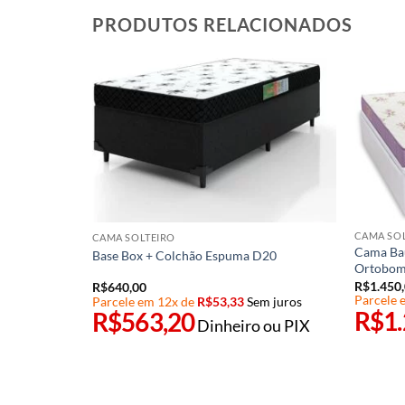
PRODUTOS RELACIONADOS
CAMA SO
CAMA SOLTEIRO
Cama Baú
Base Box + Colchão Espuma D20
Ortobo
R$
1.450
R$
640,00
Parcele 
Parcele em 12x de
R$
53,33
Sem juros
R$
1
R$
563,20
Dinheiro ou PIX
em juros