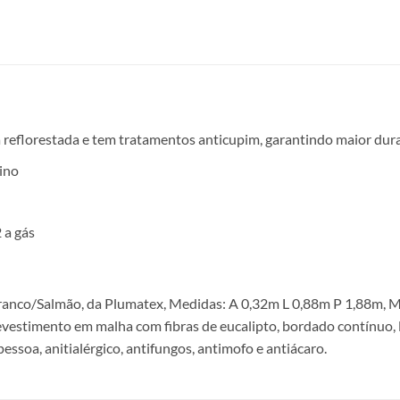
 reflorestada e tem tratamentos anticupim, garantindo maior durab
ino
 a gás
ranco/Salmão, da Plumatex, Medidas: A 0,32m L 0,88m P 1,88m, 
evestimento em malha com fibras de eucalipto, bordado contínuo,
ssoa, anitialérgico, antifungos, antimofo e antiácaro.