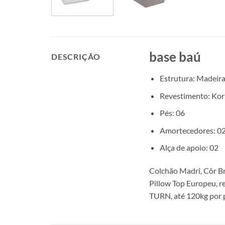
base baú
DESCRIÇÃO
Estrutura: Madeira
Revestimento: Kor
Pés: 06
Amortecedores: 02
Alça de apoio: 02
Colchão Madri, Côr B
Pillow Top Europeu, r
TURN, até 120kg por pe