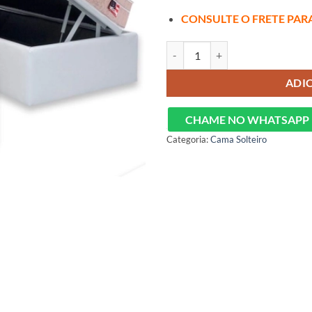
CONSULTE O FRETE PAR
Cama Baú+Colchão Madri, Molas 
ADI
CHAME NO WHATSAPP
Categoria:
Cama Solteiro