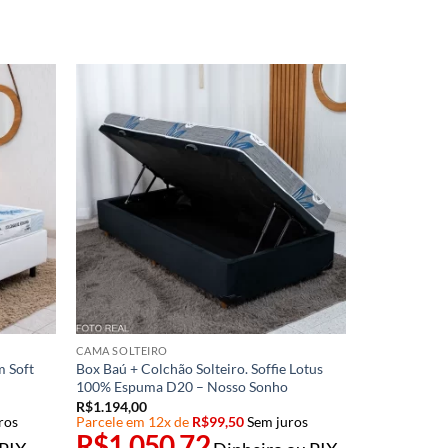
CAMA SOLTEIRO
m Soft
Box Baú + Colchão Solteiro. Soffie Lotus
100% Espuma D20 – Nosso Sonho
R$
1.194,00
ros
Parcele em 12x de
R$
99,50
Sem juros
R$
1.050,72