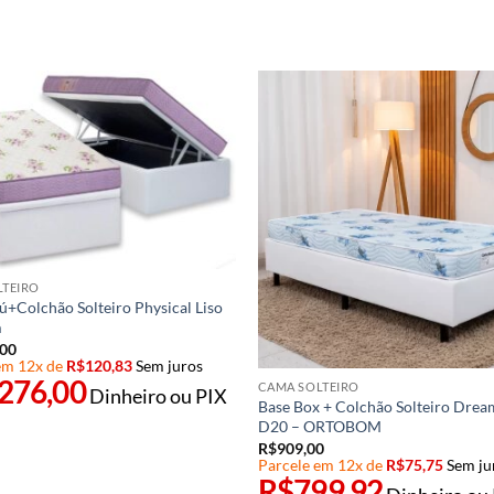
LTEIRO
+Colchão Solteiro Physical Liso
m
,00
em 12x de
R$
120,83
Sem juros
.276,00
CAMA SOLTEIRO
Dinheiro ou PIX
Base Box + Colchão Solteiro Drea
D20 – ORTOBOM
R$
909,00
Parcele em 12x de
R$
75,75
Sem ju
R$
799,92