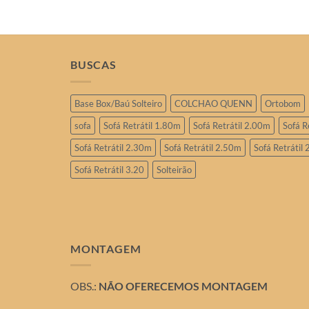
ro ou PIX
BUSCAS
Base Box/Baú Solteiro
COLCHAO QUENN
Ortobom
sofa
Sofá Retrátil 1.80m
Sofá Retrátil 2.00m
Sofá R
Sofá Retrátil 2.30m
Sofá Retrátil 2.50m
Sofá Retrátil
Sofá Retrátil 3.20
Solteirão
MONTAGEM
OBS.:
NÃO OFERECEMOS MONTAGEM