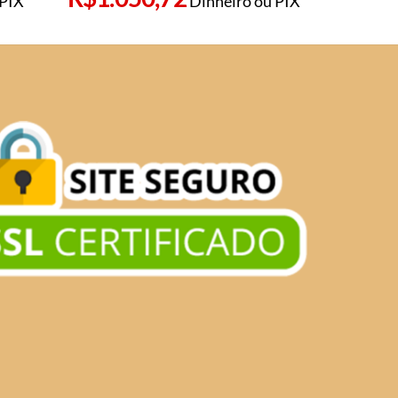
 PIX
Dinheiro ou PIX