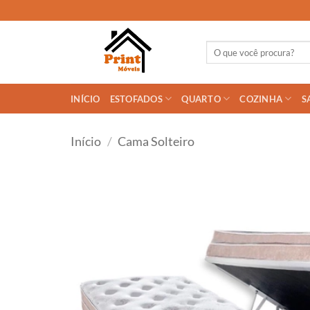
Skip
to
content
Pesquisar
por:
INÍCIO
ESTOFADOS
QUARTO
COZINHA
S
Início
/
Cama Solteiro