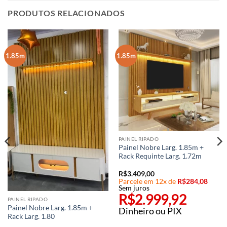
PRODUTOS RELACIONADOS
1.85m
1.85m
PAINEL RIPADO
Painel Nobre Larg. 1.85m +
Rack Requinte Larg. 1.72m
R$
3.409,00
Parcele em 12x de
R$
284,08
Sem juros
R$
2.999,92
PAINEL RIPADO
Painel Nobre Larg. 1.85m +
Dinheiro ou PIX
Rack Larg. 1.80