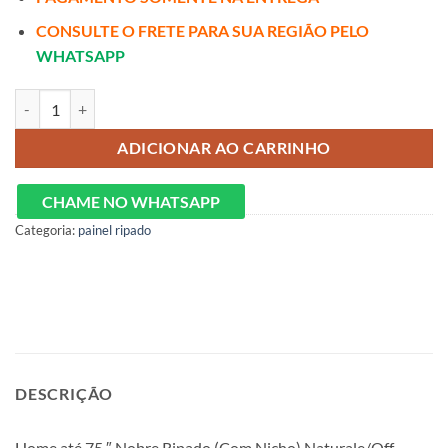
CONSULTE O FRETE PARA SUA REGIÃO PELO
WHATSAPP
Home Nobre Ripado 185 (Com Nicho) quantidade
ADICIONAR AO CARRINHO
CHAME NO WHATSAPP
Categoria:
painel ripado
DESCRIÇÃO
Home até 75 ″ Nobre Ripado (Com Nicho) Naturale/Off