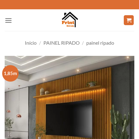
Skip
to
content
Início
/
PAINEL RIPADO
/
painel ripado
1,85m