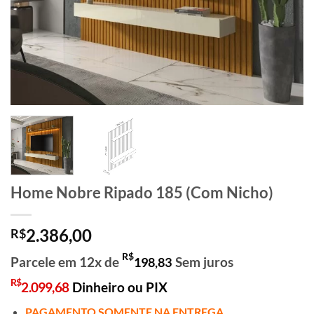
Home Nobre Ripado 185 (Com Nicho)
2.386,00
R$
R$
Parcele em 12x de
Sem juros
198,83
R$
2.099,68
Dinheiro ou PIX
PAGAMENTO SOMENTE NA ENTREGA