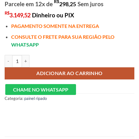
R$
Parcele em 12x de
Sem juros
298,25
R$
3.149,52
Dinheiro ou PIX
PAGAMENTO SOMENTE NA ENTREGA
CONSULTE O FRETE PARA SUA REGIÃO PELO
WHATSAPP
Home Nobre Ripado 2,28cm + Rack requinte 2,12cm 100% MDF C/LE
ADICIONAR AO CARRINHO
CHAME NO WHATSAPP
Categoria:
painel ripado