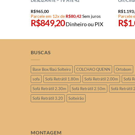
DESLIZANTE – TV ATÉ 42
Off/Cina
R$
965,00
R$
1.193
em juros
Parcele em 12x de
R$
80,42
Sem juros
Parcele 
R$
849,20
R$
1
ro ou PIX
Dinheiro ou PIX
BUSCAS
Base Box/Baú Solteiro
COLCHAO QUENN
Ortobom
sofa
Sofá Retrátil 1.80m
Sofá Retrátil 2.00m
Sofá R
Sofá Retrátil 2.30m
Sofá Retrátil 2.50m
Sofá Retrátil
Sofá Retrátil 3.20
Solteirão
MONTAGEM