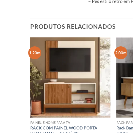
– Pés estilo retrô em
PRODUTOS RELACIONADOS
1,20m
2.00m
PAINEL E HOME PARA TV
RACK PAR
RACK COM PAINEL WOOD PORTA
Rack Ban
″ – Gelius