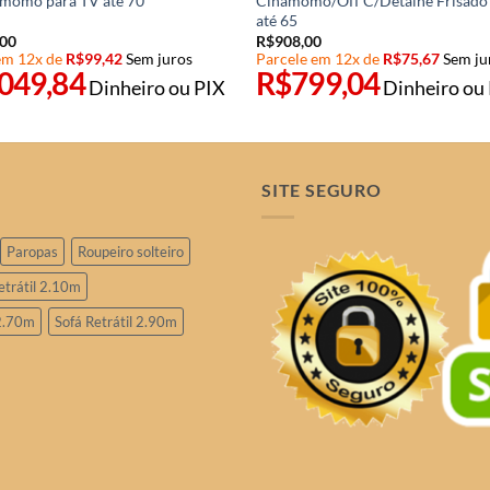
momo para TV até 70
Cinamomo/Off C/Detalhe Frisado
até 65
,00
R$
908,00
em 12x de
R$
99,42
Sem juros
Parcele em 12x de
R$
75,67
Sem ju
.049,84
R$
799,04
Dinheiro ou PIX
Dinheiro ou
SITE SEGURO
Paropas
Roupeiro solteiro
etrátil 2.10m
 2.70m
Sofá Retrátil 2.90m