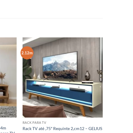
2.12m
RACK PARA TV
.64m
Rack TV até ,75″ Requinte 2,cm12 – GELIUS