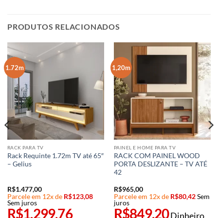
PRODUTOS RELACIONADOS
1.72m
1,20m
RACK PARA TV
PAINEL E HOME PARA TV
Rack Requinte 1.72m TV até 65″
RACK COM PAINEL WOOD
– Gelius
PORTA DESLIZANTE – TV ATÉ
42
R$
1.477,00
R$
965,00
Parcele em 12x de
R$
123,08
Parcele em 12x de
R$
80,42
Sem
Sem juros
juros
R$
1.299,76
R$
849,20
Dinheiro