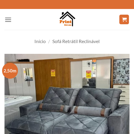
Skip
to
content
Início
/
Sofá Retrátil Reclinável
2,50m