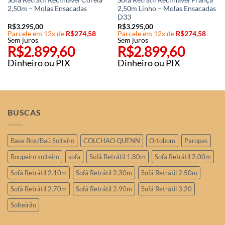
Sofá Retrátil Reclinável Coreia
Sofá Retrátil Reclinável França
2,50m – Molas Ensacadas
2,50m Linho – Molas Ensacadas
D33
R$
3.295,00
R$
3.295,00
Parcele em 12x de
R$
274,58
Parcele em 12x de
R$
274,58
Sem juros
Sem juros
R$
2.899,60
R$
2.899,60
Dinheiro ou PIX
Dinheiro ou PIX
BUSCAS
Base Box/Baú Solteiro
COLCHAO QUENN
Ortobom
Paropas
Roupeiro solteiro
sofa
Sofá Retrátil 1.80m
Sofá Retrátil 2.00m
Sofá Retrátil 2.10m
Sofá Retrátil 2.30m
Sofá Retrátil 2.50m
Sofá Retrátil 2.70m
Sofá Retrátil 2.90m
Sofá Retrátil 3.20
Solteirão