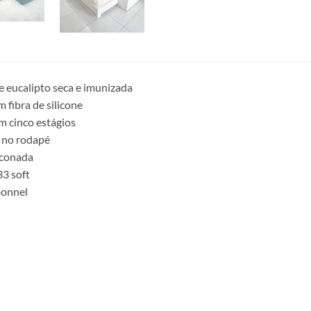
e eucalipto seca e imunizada
 fibra de silicone
m cinco estágios
 no rodapé
iconada
3 soft
bonnel