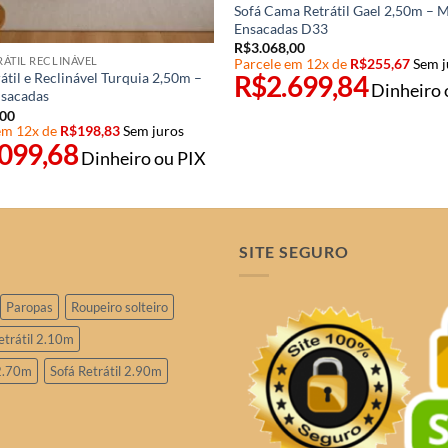
Sofá Cama Retrátil Gael 2,50m – 
Ensacadas D33
R$
3.068,00
RÁTIL RECLINÁVEL
Parcele em 12x de
R$
255,67
Sem j
R$
2.699,84
átil e Reclinável Turquia 2,50m –
Dinheiro 
sacadas
,00
em 12x de
R$
198,83
Sem juros
.099,68
Dinheiro ou PIX
SITE SEGURO
Paropas
Roupeiro solteiro
etrátil 2.10m
 2.70m
Sofá Retrátil 2.90m