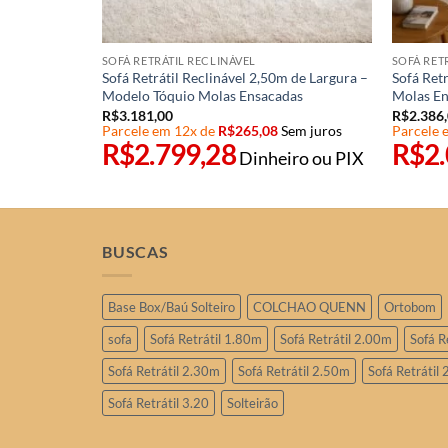
em juros
SOFÁ RETRÁTIL RECLINÁVEL
SOFÁ RET
ro ou PIX
Sofá Retrátil Reclinável 2,50m de Largura –
Sofá Retr
Modelo Tóquio Molas Ensacadas
Molas En
R$
3.181,00
R$
2.386
Parcele em 12x de
R$
265,08
Sem juros
Parcele 
R$
2.799,28
R$
2
Dinheiro ou PIX
BUSCAS
Base Box/Baú Solteiro
COLCHAO QUENN
Ortobom
sofa
Sofá Retrátil 1.80m
Sofá Retrátil 2.00m
Sofá R
Sofá Retrátil 2.30m
Sofá Retrátil 2.50m
Sofá Retrátil
Sofá Retrátil 3.20
Solteirão