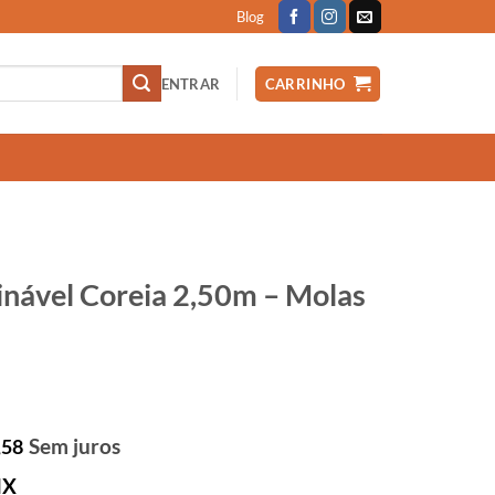
Blog
ENTRAR
CARRINHO
linável Coreia 2,50m – Molas
Sem juros
,58
IX