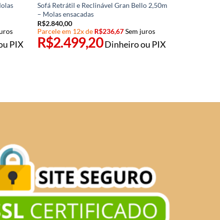
Molas
Sofá Retrátil e Reclinável Gran Bello 2,50m
– Molas ensacadas
R$
2.840,00
uros
Parcele em 12x de
R$
236,67
Sem juros
R$
2.499,20
ou PIX
Dinheiro ou PIX