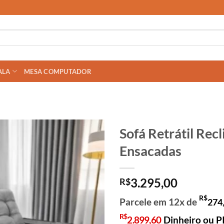
ALA
MESA COMPUTADOR
Sofá Retrátil Rec
Ensacadas
3.295,00
R$
R$
Parcele em 12x de
274
R$
2.899,60
Dinheiro ou P