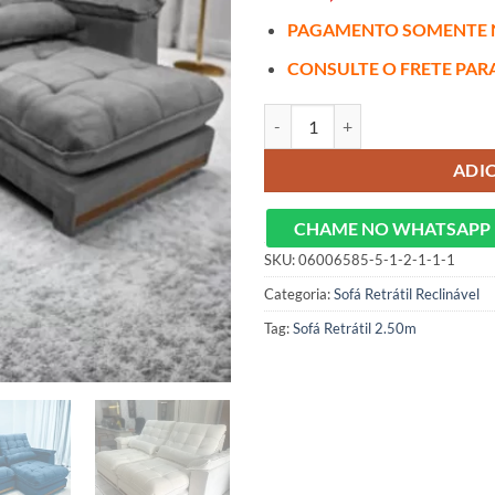
PAGAMENTO SOMENTE 
CONSULTE O FRETE PAR
Sofá Retrátil Reclinável Coreia 2
ADI
CHAME NO WHATSAPP
SKU:
06006585-5-1-2-1-1-1
Categoria:
Sofá Retrátil Reclinável
Tag:
Sofá Retrátil 2.50m