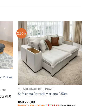
2,50m
llo 2,50m
SOFÁ RETRÁTIL RECLINÁVEL
uros
Sofá cama Retrátil Mariana 2,50m
ou PIX
R$
3.295,00
Parcele em 12x de
R$
274,58
Sem juros