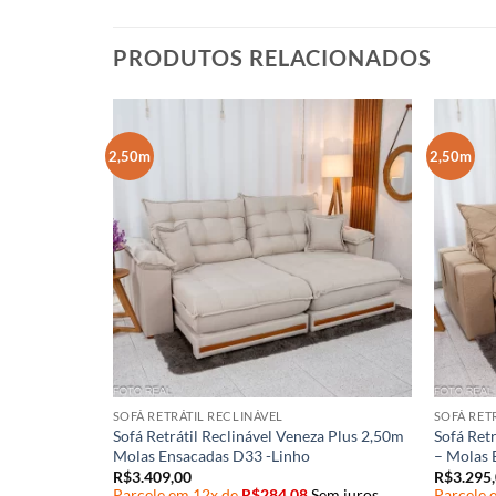
PRODUTOS RELACIONADOS
2,50m
2,50m
SOFÁ RETRÁTIL RECLINÁVEL
SOFÁ RET
2,50m –
Sofá Retrátil Reclinável Veneza Plus 2,50m
Sofá Ret
Molas Ensacadas D33 -Linho
– Molas 
R$
3.409,00
R$
3.295
em juros
Parcele em 12x de
R$
284,08
Sem juros
Parcele 