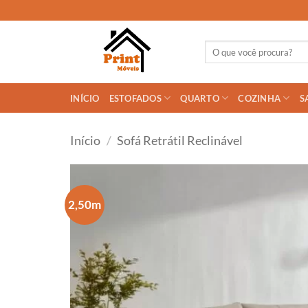
Skip
to
content
Pesquisar
por:
INÍCIO
ESTOFADOS
QUARTO
COZINHA
S
Início
/
Sofá Retrátil Reclinável
2,50m