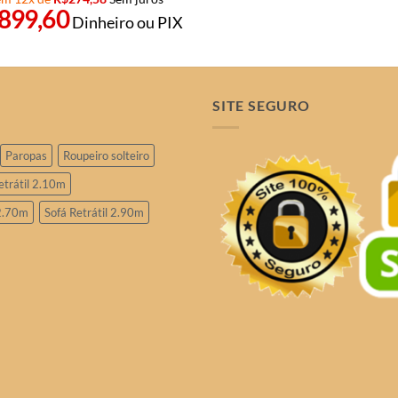
.899,60
Dinheiro ou PIX
SITE SEGURO
Paropas
Roupeiro solteiro
etrátil 2.10m
 2.70m
Sofá Retrátil 2.90m