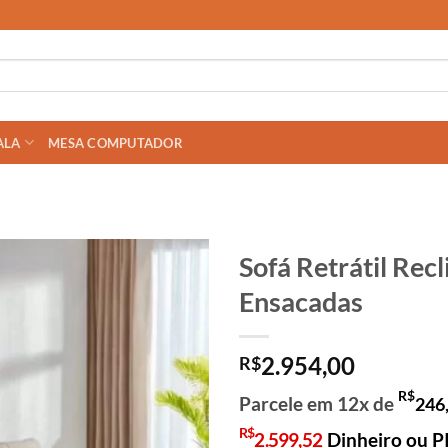
ALA
MESA COMPUTADOR
Sofá Retrátil Re
Ensacadas
2.954,00
R$
R$
Parcele em 12x de
246
R$
2.599,52
Dinheiro ou P