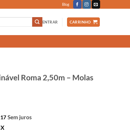
Blog
ENTRAR
CARRINHO
clinável Roma 2,50m – Molas
Sem juros
,17
IX